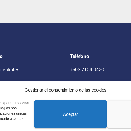
to
Teléfono
 centrales.
+503 7104-9420
ador, El Salvador
Gestionar el consentimiento de las cookies
kies para almacenar
ologías nos
ficaciones únicas
Aceptar
amente a ciertas
 Estados Unidos. Amplia