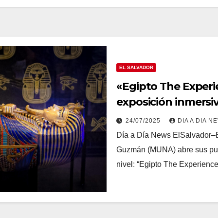
EL SALVADOR
«Egipto The Experi
exposición inmersiv
24/07/2025
DIA A DIA N
Día a Día News ElSalvador–E
Guzmán (MUNA) abre sus puer
nivel: “Egipto The Experienc