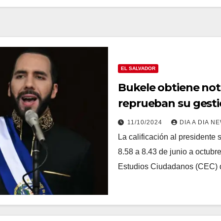
EL SALVADOR
Bukele obtiene not
reprueban su gesti
según encuesta de
11/10/2024
DIA A DIA N
La calificación al president
8.58 a 8.43 de junio a octub
Estudios Ciudadanos (CEC) 