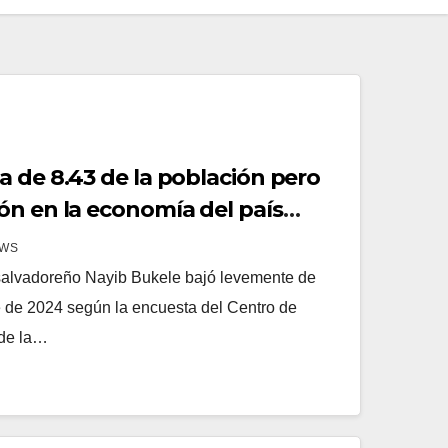
a de 8.43 de la población pero
ón en la economía del país
 la UFG
EWS
e salvadoreño Nayib Bukele bajó levemente de
re de 2024 según la encuesta del Centro de
de la…