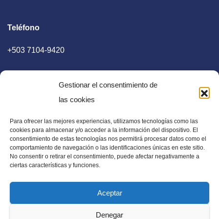
Teléfono
+503 7104-9420
Gestionar el consentimiento de
las cookies
Para ofrecer las mejores experiencias, utilizamos tecnologías como las
E-mail
cookies para almacenar y/o acceder a la información del dispositivo. El
consentimiento de estas tecnologías nos permitirá procesar datos como el
diaadia.redaccion@gmail.com
comportamiento de navegación o las identificaciones únicas en este sitio.
No consentir o retirar el consentimiento, puede afectar negativamente a
ciertas características y funciones.
Aceptar
Periódico Digital en El Salvador, Centroamérica y Estados
Denegar