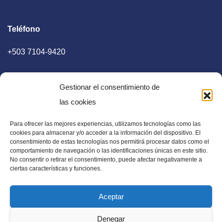
Teléfono
+503 7104-9420
Gestionar el consentimiento de
las cookies
Para ofrecer las mejores experiencias, utilizamos tecnologías como las
E-mail
cookies para almacenar y/o acceder a la información del dispositivo. El
consentimiento de estas tecnologías nos permitirá procesar datos como el
diaadia.redaccion@gmail.com
comportamiento de navegación o las identificaciones únicas en este sitio.
No consentir o retirar el consentimiento, puede afectar negativamente a
ciertas características y funciones.
Aceptar
Periódico Digital en El Salvador, Centroamérica y Estados
Denegar