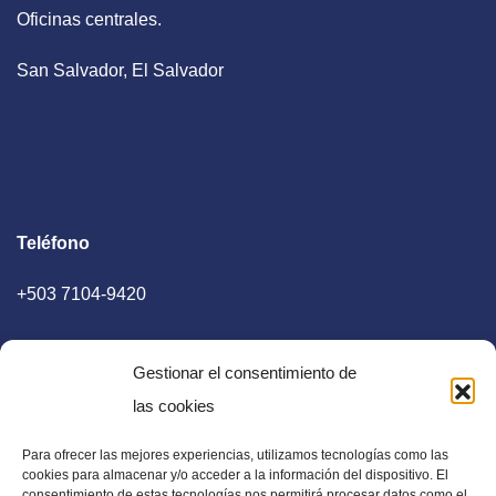
Oficinas centrales.
San Salvador, El Salvador
Teléfono
+503 7104-9420
Gestionar el consentimiento de
las cookies
Para ofrecer las mejores experiencias, utilizamos tecnologías como las
E-mail
cookies para almacenar y/o acceder a la información del dispositivo. El
consentimiento de estas tecnologías nos permitirá procesar datos como el