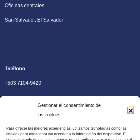
Oficinas centrales.
San Salvador, El Salvador
Teléfono
+503 7104-9420
Gestionar el consentimiento de
las cookies
Para ofrecer las mejores experiencias, utilizamos tecnologías como las
E-mail
cookies para almacenar y/o acceder a la información del dispositivo. El
consentimiento de estas tecnologías nos permitirá procesar datos como el