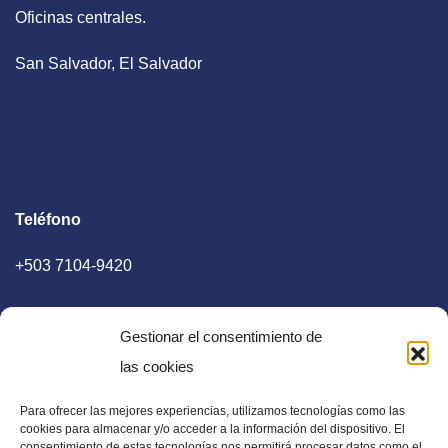
Oficinas centrales.
San Salvador, El Salvador
Teléfono
+503 7104-9420
Gestionar el consentimiento de
las cookies
Para ofrecer las mejores experiencias, utilizamos tecnologías como las
E-mail
cookies para almacenar y/o acceder a la información del dispositivo. El
consentimiento de estas tecnologías nos permitirá procesar datos como el