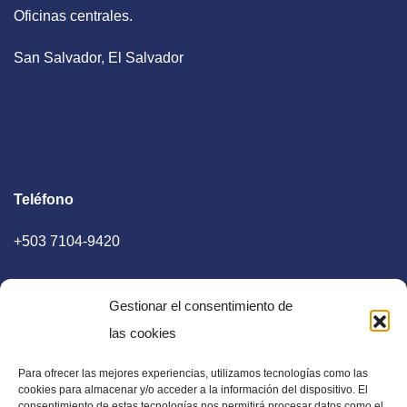
Oficinas centrales.
San Salvador, El Salvador
Teléfono
+503 7104-9420
Gestionar el consentimiento de
las cookies
Para ofrecer las mejores experiencias, utilizamos tecnologías como las
E-mail
cookies para almacenar y/o acceder a la información del dispositivo. El
consentimiento de estas tecnologías nos permitirá procesar datos como el