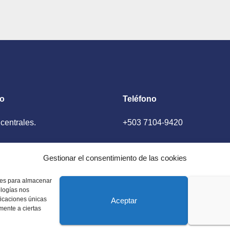
to
Teléfono
 centrales.
+503 7104-9420
ador, El Salvador
Gestionar el consentimiento de las cookies
kies para almacenar
ologías nos
ficaciones únicas
Aceptar
amente a ciertas
 Estados Unidos. Amplia