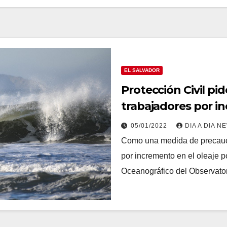
EL SALVADOR
Protección Civil pi
trabajadores por in
costas salvadoreña
05/01/2022
DIA A DIA N
Como una medida de precaución
por incremento en el oleaje 
Oceanográfico del Observat