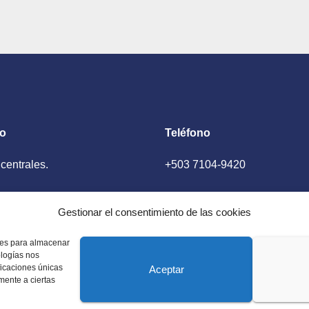
to
Teléfono
 centrales.
+503 7104-9420
ador, El Salvador
Gestionar el consentimiento de las cookies
kies para almacenar
ologías nos
ficaciones únicas
Aceptar
amente a ciertas
 Estados Unidos. Amplia