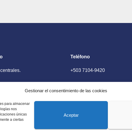
to
Teléfono
 centrales.
+503 7104-9420
ador, El Salvador
Gestionar el consentimiento de las cookies
kies para almacenar
ologías nos
ficaciones únicas
Aceptar
amente a ciertas
 Estados Unidos. Amplia