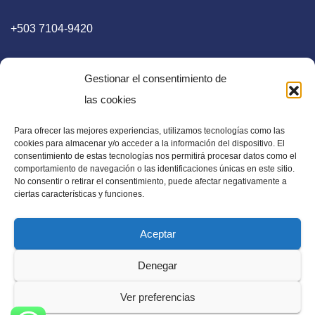
+503 7104-9420
Gestionar el consentimiento de
las cookies
Para ofrecer las mejores experiencias, utilizamos tecnologías como las
E-mail
cookies para almacenar y/o acceder a la información del dispositivo. El
consentimiento de estas tecnologías nos permitirá procesar datos como el
diaadia.redaccion@gmail.com
comportamiento de navegación o las identificaciones únicas en este sitio.
No consentir o retirar el consentimiento, puede afectar negativamente a
ciertas características y funciones.
Aceptar
Periódico Digital en El Salvador, Centroamérica y Estados
Denegar
Unidos. Amplia información verídica.
Ver preferencias