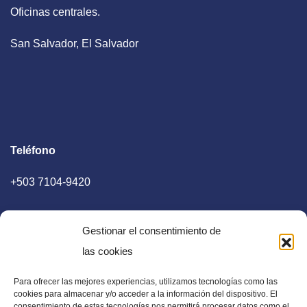
Oficinas centrales.
San Salvador, El Salvador
Teléfono
+503 7104-9420
Gestionar el consentimiento de
las cookies
Para ofrecer las mejores experiencias, utilizamos tecnologías como las
E-mail
cookies para almacenar y/o acceder a la información del dispositivo. El
consentimiento de estas tecnologías nos permitirá procesar datos como el