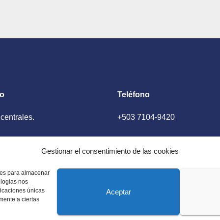
to
Teléfono
 centrales.
+503 7104-9420
ador, El Salvador
Gestionar el consentimiento de las cookies
kies para almacenar
ologías nos
ficaciones únicas
Aceptar
amente a ciertas
 Estados Unidos. Amplia