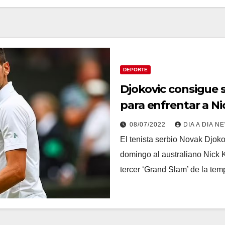
DEPORTE
Djokovic consigue 
para enfrentar a Ni
08/07/2022
DIA A DIA N
El tenista serbio Novak Djoko
domingo al australiano Nick K
tercer ‘Grand Slam’ de la te