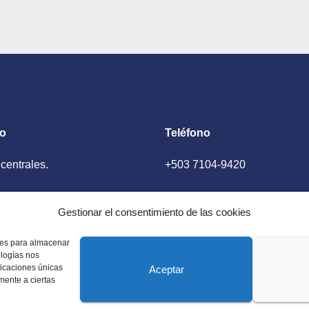
to
Teléfono
 centrales.
+503 7104-9420
ador, El Salvador
Gestionar el consentimiento de las cookies
kies para almacenar
ologías nos
ficaciones únicas
Aceptar
amente a ciertas
 Estados Unidos. Amplia