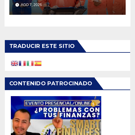
durante vacaciones
AGO 7, 2026
agostinas
TRADUCIR ESTE SITIO
CONTENIDO PATROCINADO