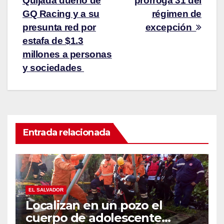
Quijada dueño de
prórroga 31 del
GQ Racing y a su
régimen de
presunta red por
excepción
estafa de $1.3
millones a personas
y sociedades
Entrada relacionada
EL SALVADOR
Localizan en un pozo el
cuerpo de adolescente