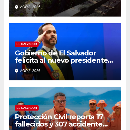
desaparecido en Santa Ana
AGO 8, 2026
EL SALVADOR
Gobierno de El Salvador
felicita al nuevo presidente
de Colombia Abelardo de la
AGO 8, 2026
Espriella
EL SALVADOR
Protección Civil reporta 17
fallecidos y 307 accidente