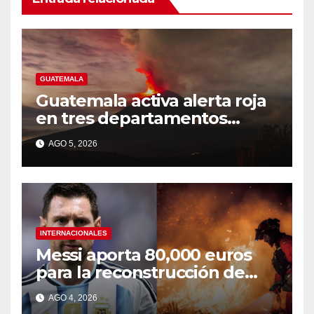
GUATEMALA
Guatemala activa alerta roja
en tres departamentos
cercanos al volcán de Fuego
AGO 5, 2026
INTERNACIONALES
Messi aporta 80,000 euros
para la reconstrucción de
zonas afectadas por incendio
AGO 4, 2026
en Madrid