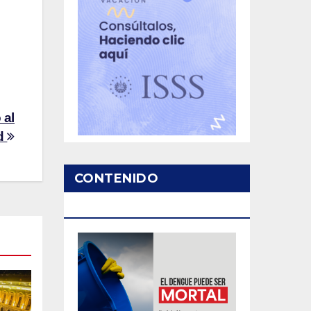
 al
ud
CONTENIDO
PATROCINADO