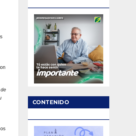
PATROCINADO
es
ron
 de
u
CONTENIDO
PATROCINADO
ios