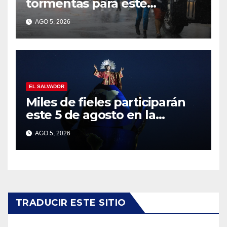
tormentas para este
miércoles por influencia de
AGO 5, 2026
una onda tropical
EL SALVADOR
Miles de fieles participarán
este 5 de agosto en la
tradicional Bajada del Divino
AGO 5, 2026
Salvador del Mundo
TRADUCIR ESTE SITIO