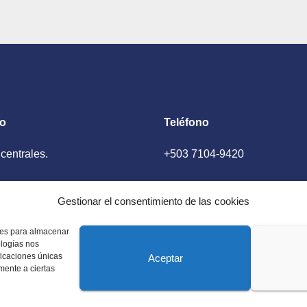
Madrid
to
Teléfono
 centrales.
+503 7104-9420
ador, El Salvador
Gestionar el consentimiento de las cookies
kies para almacenar
ologías nos
ficaciones únicas
Aceptar
amente a ciertas
 Estados Unidos. Amplia