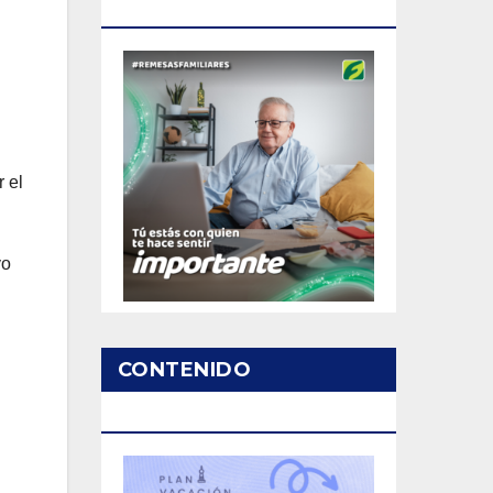
PATROCINADO
 el
vo
CONTENIDO
PATROCINADO