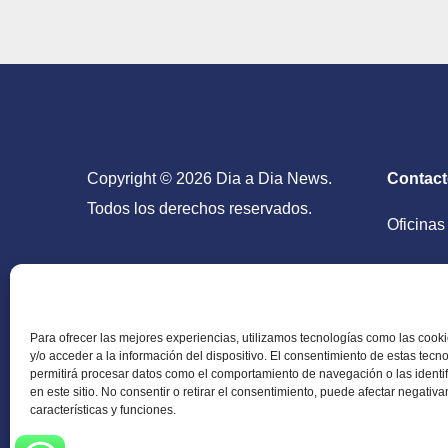
Washington
Copyright © 2026 Dia a Dia News.
Contac
Todos los derechos reservados.
Oficinas
San Salv
Para ofrecer las mejores experiencias, utilizamos tecnologías como las coo
y/o acceder a la información del dispositivo. El consentimiento de estas tecn
permitirá procesar datos como el comportamiento de navegación o las identi
en este sitio. No consentir o retirar el consentimiento, puede afectar negativ
Periódico Digital en El Salvador, Centroamérica y
características y funciones.
información verídica.