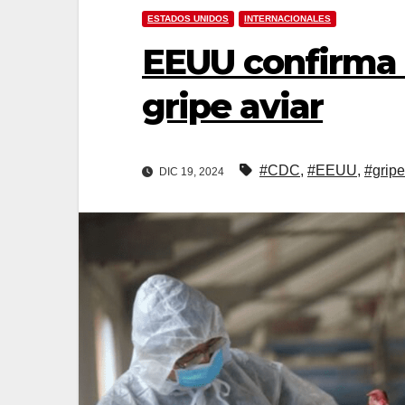
ESTADOS UNIDOS
INTERNACIONALES
EEUU confirma 
gripe aviar
#CDC
,
#EEUU
,
#gripe
DIC 19, 2024