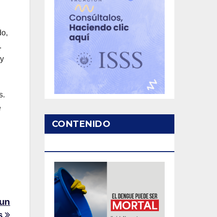
do,
.
 y
s.
e
CONTENIDO
PATROCINADO
 un
os