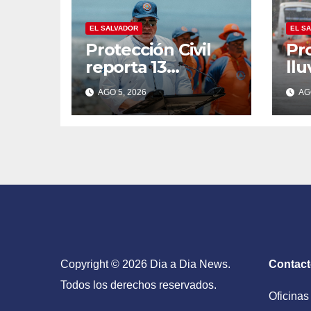
EL SALVADOR
EL S
Protección Civil
Pr
reporta 13
llu
muertes en lo que
to
AGO 5, 2026
AGO
va de vacaciones
es
de agosto
in
on
Copyright © 2026 Dia a Dia News.
Contac
Todos los derechos reservados.
Oficinas