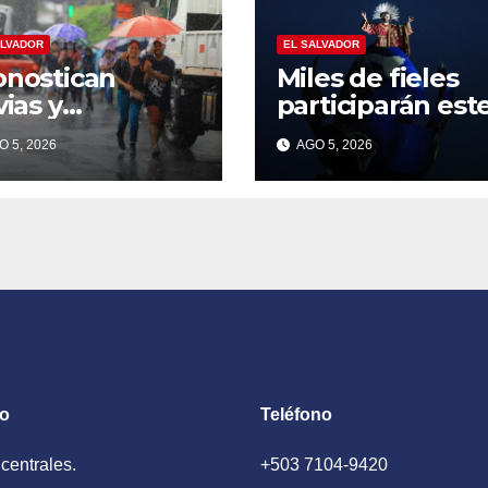
ALVADOR
EL SALVADOR
onostican
Miles de fieles
vias y
participarán este
rmentas para
de agosto en la
 5, 2026
AGO 5, 2026
te miércoles por
tradicional Baja
fluencia de una
del Divino
da tropical
Salvador del
Mundo
to
Teléfono
 centrales.
+503 7104-9420