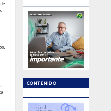
PATROCINADO
 de
os
os,
CONTENIDO
o:
ca
PATROCINADO
.