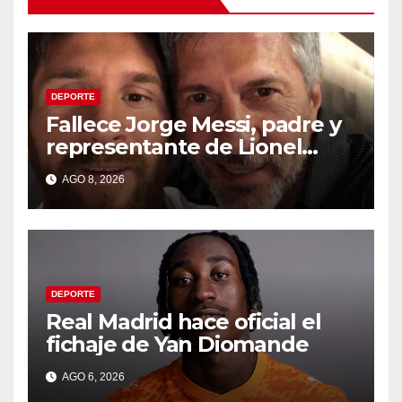
DEPORTE
Fallece Jorge Messi, padre y
representante de Lionel
Messi, a los 68 años
AGO 8, 2026
DEPORTE
Real Madrid hace oficial el
fichaje de Yan Diomande
AGO 6, 2026