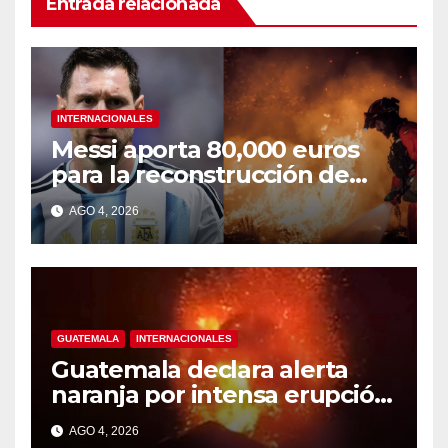
Entrada relacionada
INTERNACIONALES
Messi aporta 80,000 euros
para la reconstrucción de
zonas afectadas por incendio
AGO 4, 2026
en Madrid
GUATEMALA
INTERNACIONALES
Guatemala declara alerta
naranja por intensa erupción
del volcán de Fuego
AGO 4, 2026