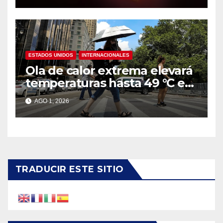
ESTADOS UNIDOS
INTERNACIONALES
Ola de calor extrema elevará
temperaturas hasta 49 °C en
amplias zonas de Estados
AGO 1, 2026
Unidos
TRADUCIR ESTE SITIO