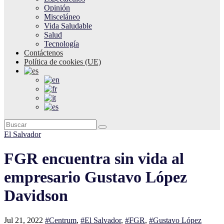
Opinión
Misceláneo
Vida Saludable
Salud
Tecnología
Contáctenos
Política de cookies (UE)
El Salvador
FGR encuentra sin vida al
empresario Gustavo López
Davidson
Jul 21, 2022
#Centrum
,
#El Salvador
,
#FGR
,
#Gustavo López