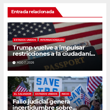
Entrada relacionada
ESTADOS UNIDOS
INTERNACIONALES
Trump vuelve a impulsar
restricciones a la ciudadanía
por nacimiento
AGO 7, 2026
EL SALVADOR
ESTADOS UNIDOS
INICIO
Fallo judicial genera
incertidumbre sobre