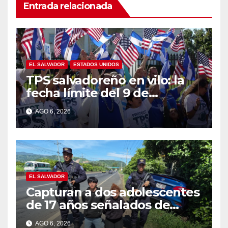
Entrada relacionada
EL SALVADOR
ESTADOS UNIDOS
TPS salvadoreño en vilo: la
fecha límite del 9 de
septiembre se acerca sin
AGO 6, 2026
respuesta de Washington
EL SALVADOR
Capturan a dos adolescentes
de 17 años señalados de
intentar formar una pandilla
AGO 6, 2026