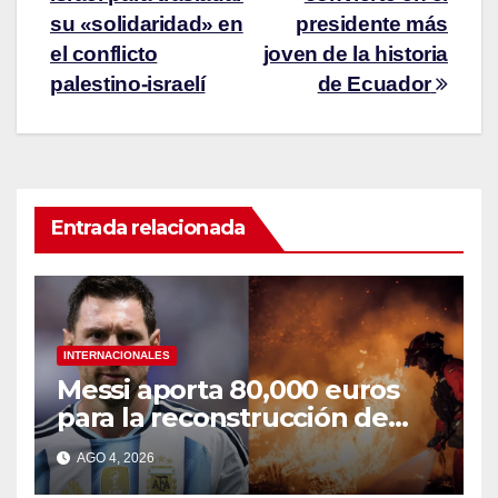
su «solidaridad» en
presidente más
el conflicto
joven de la historia
palestino-israelí
de Ecuador
Entrada relacionada
INTERNACIONALES
Messi aporta 80,000 euros
para la reconstrucción de
zonas afectadas por incendio
AGO 4, 2026
en Madrid