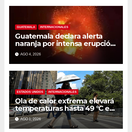
GUATEMALA
INTERNACIONALES
Guatemala declara alerta
naranja por intensa erupción
del volcán de Fuego
AGO 4, 2026
ESTADOS UNIDOS
INTERNACIONALES
Ola de calor extrema elevará
temperaturas hasta 49 °C en
amplias zonas de Estados
AGO 1, 2026
Unidos