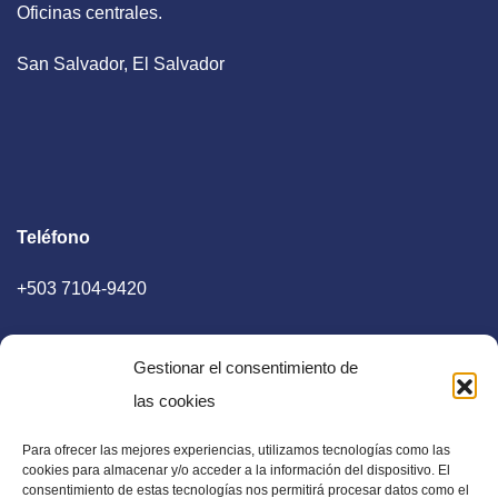
Oficinas centrales.
San Salvador, El Salvador
Teléfono
+503 7104-9420
Gestionar el consentimiento de
las cookies
Para ofrecer las mejores experiencias, utilizamos tecnologías como las
E-mail
cookies para almacenar y/o acceder a la información del dispositivo. El
consentimiento de estas tecnologías nos permitirá procesar datos como el
diaadia.redaccion@gmail.com