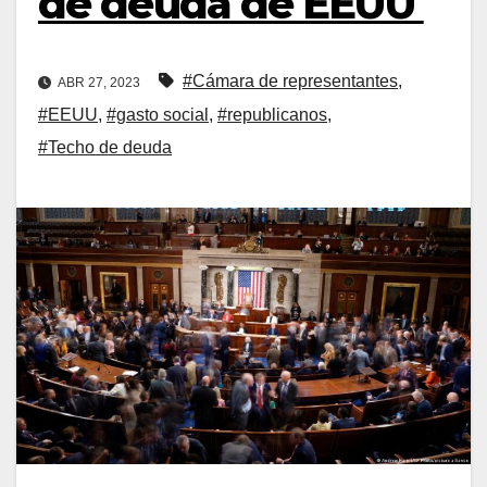
de deuda de EEUU
#Cámara de representantes
,
ABR 27, 2023
#EEUU
,
#gasto social
,
#republicanos
,
#Techo de deuda