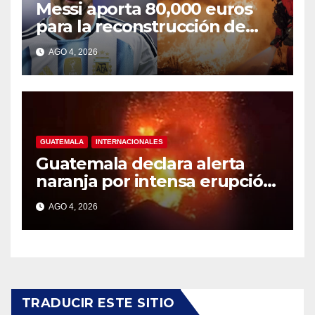
Messi aporta 80,000 euros
para la reconstrucción de
zonas afectadas por incendio
AGO 4, 2026
en Madrid
GUATEMALA
INTERNACIONALES
Guatemala declara alerta
naranja por intensa erupción
del volcán de Fuego
AGO 4, 2026
TRADUCIR ESTE SITIO