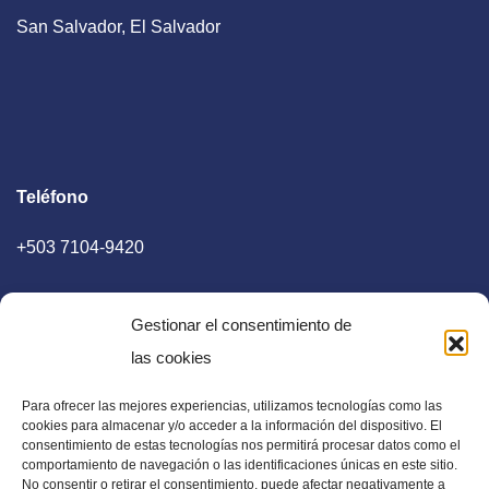
San Salvador, El Salvador
Teléfono
+503 7104-9420
Gestionar el consentimiento de
las cookies
Para ofrecer las mejores experiencias, utilizamos tecnologías como las
E-mail
cookies para almacenar y/o acceder a la información del dispositivo. El
consentimiento de estas tecnologías nos permitirá procesar datos como el
diaadia.redaccion@gmail.com
comportamiento de navegación o las identificaciones únicas en este sitio.
No consentir o retirar el consentimiento, puede afectar negativamente a