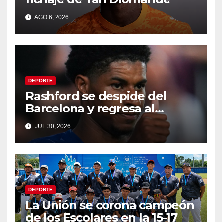
AGO 6, 2026
DEPORTE
Rashford se despide del
Barcelona y regresa al
Manchester United
JUL 30, 2026
DEPORTE
La Unión se corona campeón
de los Escolares en la 15-17