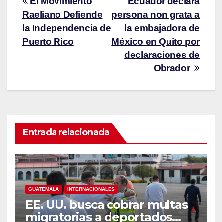
El Movimiento
Ecuador declara
Raeliano Defiende
persona non grata a
la Independencia de
la embajadora de
Puerto Rico
México en Quito por
declaraciones de
Obrador
Entrada relacionada
GUATEMALA
INTERNACIONALES
EE. UU. busca cobrar multas
migratorias a deportados