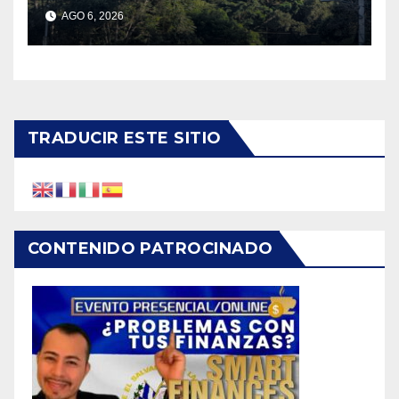
alertas
AGO 6, 2026
TRADUCIR ESTE SITIO
CONTENIDO PATROCINADO