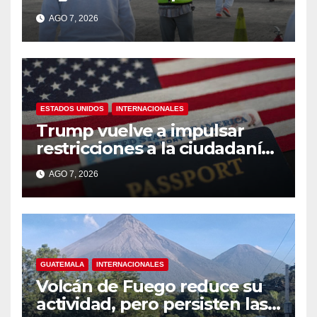
que viven en Guatemala,
AGO 7, 2026
México y Honduras
ESTADOS UNIDOS
INTERNACIONALES
Trump vuelve a impulsar
restricciones a la ciudadanía
por nacimiento
AGO 7, 2026
GUATEMALA
INTERNACIONALES
Volcán de Fuego reduce su
actividad, pero persisten las