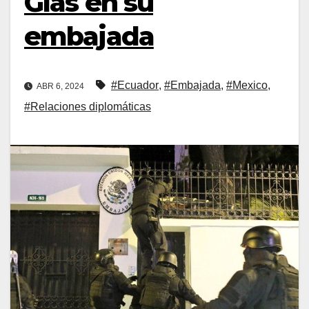
Glas en su
embajada
#Ecuador
,
#Embajada
,
#Mexico
,
ABR 6, 2024
#Relaciones diplomáticas