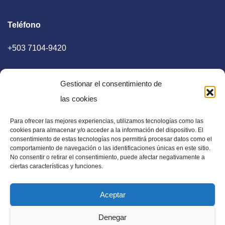
Teléfono
+503 7104-9420
Gestionar el consentimiento de
las cookies
Para ofrecer las mejores experiencias, utilizamos tecnologías como las
E-mail
cookies para almacenar y/o acceder a la información del dispositivo. El
consentimiento de estas tecnologías nos permitirá procesar datos como el
diaadia.redaccion@gmail.com
comportamiento de navegación o las identificaciones únicas en este sitio.
No consentir o retirar el consentimiento, puede afectar negativamente a
ciertas características y funciones.
Aceptar
Periódico Digital en El Salvador, Centroamérica y Estados
Denegar