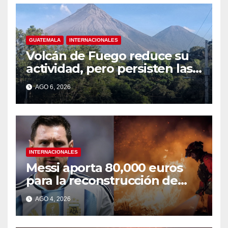
GUATEMALA
INTERNACIONALES
Volcán de Fuego reduce su
actividad, pero persisten las
alertas
AGO 6, 2026
INTERNACIONALES
Messi aporta 80,000 euros
para la reconstrucción de
zonas afectadas por incendio
AGO 4, 2026
en Madrid