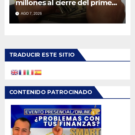
millones al cierre del primer
semestre de 2026
AGO 7, 2026
TRADUCIR ESTE SITIO
CONTENIDO PATROCINADO