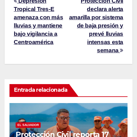
Depresión
Protección Civil
Tropical Tres-E
declara alerta
amenaza con más
amarilla por sistema
lluvias y mantiene
de baja presión y
bajo vigilancia a
prevé lluvias
Centroamérica
intensas esta
semana
Entrada relacionada
EL SALVADOR
Protección Civil reporta 17