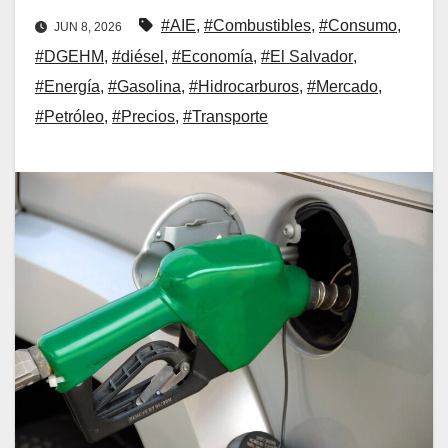
#AIE
,
#Combustibles
,
#Consumo
,
JUN 8, 2026
#DGEHM
,
#diésel
,
#Economía
,
#El Salvador
,
#Energía
,
#Gasolina
,
#Hidrocarburos
,
#Mercado
,
#Petróleo
,
#Precios
,
#Transporte