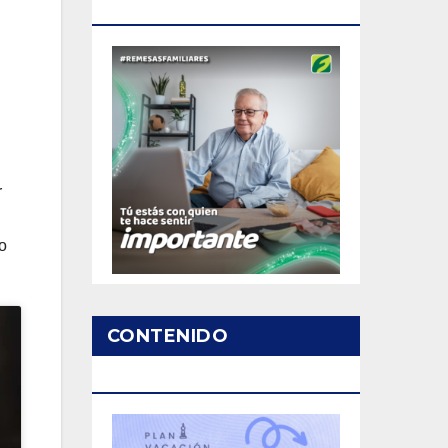
PATROCINADO
r
o
CONTENIDO
PATROCINADO