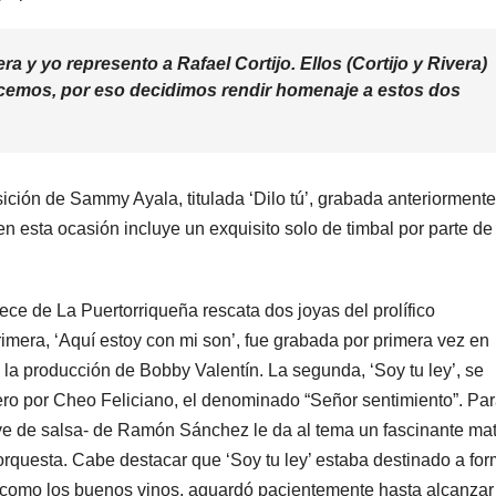
 y yo represento a Rafael Cortijo. Ellos (Cortijo y Rivera)
cemos, por eso decidimos rendir homenaje a estos dos
ción de Sammy Ayala, titulada ‘Dilo tú’, grabada anteriormente
n esta ocasión incluye un exquisito solo de timbal por parte de
ece de La Puertorriqueña rescata dos joyas del prolífico
rimera, ‘Aquí estoy con mi son’, fue grabada por primera vez en
la producción de Bobby Valentín. La segunda, ‘Soy tu ley’, se
ero por Cheo Feliciano, el denominado “Señor sentimiento”. Pa
lave de salsa- de Ramón Sánchez le da al tema un fascinante mat
a orquesta. Cabe destacar que ‘Soy tu ley’ estaba destinado a fo
 como los buenos vinos, aguardó pacientemente hasta alcanzar