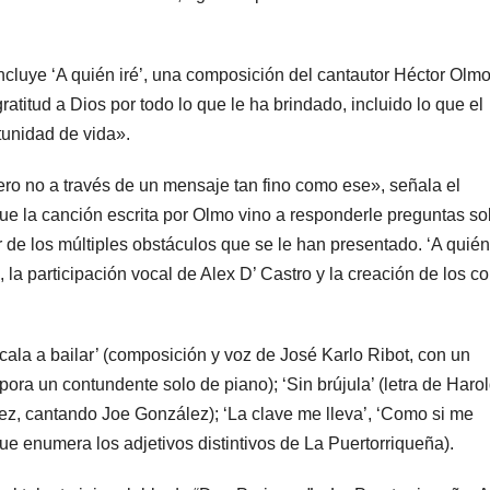
ncluye ‘A quién iré’, una composición del cantautor Héctor Olmo
atitud a Dios por todo lo que le ha brindado, incluido lo que el
unidad de vida».
ro no a través de un mensaje tan fino como ese», señala el
que la canción escrita por Olmo vino a responderle preguntas so
 de los múltiples obstáculos que se le han presentado. ‘A quién
 la participación vocal de Alex D’ Castro y la creación de los c
ala a bailar’ (composición y voz de José Karlo Ribot, con un
ra un contundente solo de piano); ‘Sin brújula’ (letra de Haro
z, cantando Joe González); ‘La clave me lleva’, ‘Como si me
que enumera los adjetivos distintivos de La Puertorriqueña).