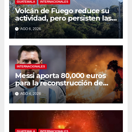
GUATEMALA
INTERNACIONALES
Volcán de Fuego reduce su
actividad, pero persisten las
alertas
AGO 6, 2026
INTERNACIONALES
Messi aporta 80,000 euros
para la reconstrucción de
zonas afectadas por incendio
AGO 4, 2026
en Madrid
GUATEMALA
INTERNACIONALES