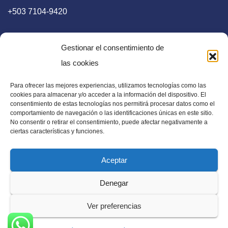
+503 7104-9420
Gestionar el consentimiento de
las cookies
Para ofrecer las mejores experiencias, utilizamos tecnologías como las
E-mail
cookies para almacenar y/o acceder a la información del dispositivo. El
consentimiento de estas tecnologías nos permitirá procesar datos como el
diaadia.redaccion@gmail.com
comportamiento de navegación o las identificaciones únicas en este sitio.
No consentir o retirar el consentimiento, puede afectar negativamente a
ciertas características y funciones.
Aceptar
Periódico Digital en El Salvador, Centroamérica y Estados
Denegar
Unidos. Amplia información verídica.
Ver preferencias