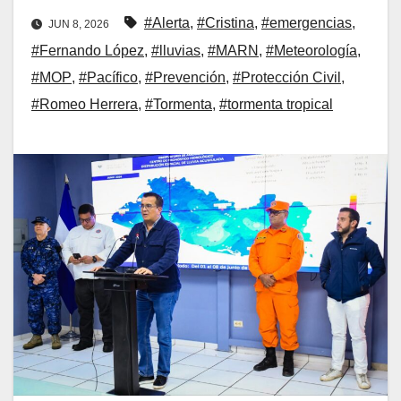
#Alerta
,
#Cristina
,
#emergencias
,
JUN 8, 2026
#Fernando López
,
#lluvias
,
#MARN
,
#Meteorología
,
#MOP
,
#Pacífico
,
#Prevención
,
#Protección Civil
,
#Romeo Herrera
,
#Tormenta
,
#tormenta tropical