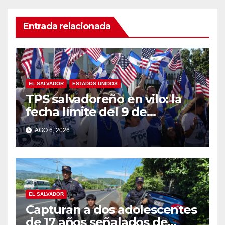
Entrada relacionada
EL SALVADOR
ESTADOS UNIDOS
TPS salvadoreño en vilo: la
fecha límite del 9 de
septiembre se acerca sin
AGO 6, 2026
respuesta de Washington
EL SALVADOR
Capturan a dos adolescentes
de 17 años señalados de