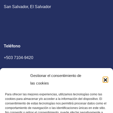
San Salvador, El Salvador
Teléfono
+503 7104-9420
Gestionar el consentimiento de
las cookies
Para ofrecer las mejores experiencias, utilizamos tecnologías como las
E-mail
cookies para almacenar y/o acceder a la información del dispositivo. El
consentimiento de estas tecnologías nos permitirá procesar datos como el
diaadia.redaccion@gmail.com
comportamiento de navegación o las identificaciones únicas en este sitio.
No consentir o retirar el consentimiento, puede afectar negativamente a