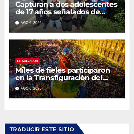
Capturan a dos adolescentes
de 17 años señalados de
intentar formar una pandilla
AGO 6, 2026
en Lourdes
EL SALVADOR
Miles de fieles participaron
en la Transfiguración del
Divino Salvador del Mundo
AGO 6, 2026
TRADUCIR ESTE SITIO