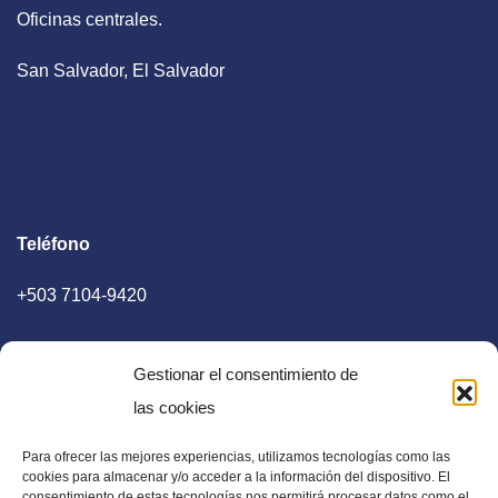
Oficinas centrales.
San Salvador, El Salvador
Teléfono
+503 7104-9420
Gestionar el consentimiento de
las cookies
Para ofrecer las mejores experiencias, utilizamos tecnologías como las
E-mail
cookies para almacenar y/o acceder a la información del dispositivo. El
consentimiento de estas tecnologías nos permitirá procesar datos como el