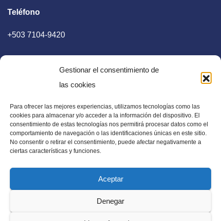
Teléfono
+503 7104-9420
Gestionar el consentimiento de
las cookies
Para ofrecer las mejores experiencias, utilizamos tecnologías como las
E-mail
cookies para almacenar y/o acceder a la información del dispositivo. El
consentimiento de estas tecnologías nos permitirá procesar datos como el
diaadia.redaccion@gmail.com
comportamiento de navegación o las identificaciones únicas en este sitio.
No consentir o retirar el consentimiento, puede afectar negativamente a
ciertas características y funciones.
Aceptar
Periódico Digital en El Salvador, Centroamérica y Estados
Denegar
Unidos. Amplia información verídica.