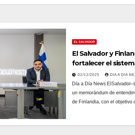
EL SALVADOR
El Salvador y Finla
fortalecer el siste
02/12/2025
DIA A DIA N
Día a Día News ElSalvador–La
un memorándum de entendimie
de Finlandia, con el objetiv