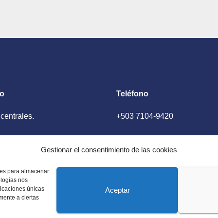
to
Teléfono
 centrales.
+503 7104-9420
ador, El Salvador
Gestionar el consentimiento de las cookies
kies para almacenar
ologías nos
ficaciones únicas
Aceptar
amente a ciertas
 Estados Unidos. Amplia