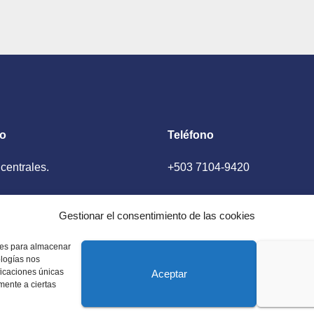
to
Teléfono
 centrales.
+503 7104-9420
ador, El Salvador
Gestionar el consentimiento de las cookies
kies para almacenar
ologías nos
ficaciones únicas
Aceptar
amente a ciertas
 Estados Unidos. Amplia