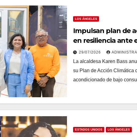
LOS ÁNGELES
Impulsan plan de ac
en resiliencia ante 
29/07/2026
ADMINISTR
La alcaldesa Karen Bass anun
su Plan de Acción Climática c
acondicionado de bajo cons
ESTADOS UNIDOS
LOS ÁNGELES