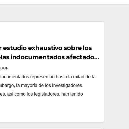
 estudio exhaustivo sobre los
colas indocumentados afectados
 inmigración
ADOR
ndocumentados representan hasta la mitad de la
embargo, la mayoría de los investigadores
, así como los legisladores, han tenido