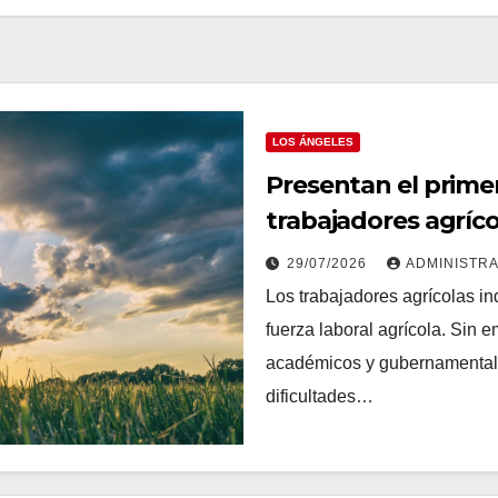
LOS ÁNGELES
Presentan el primer
trabajadores agrí
por las redadas de
29/07/2026
ADMINISTR
Los trabajadores agrícolas i
fuerza laboral agrícola. Sin 
académicos y gubernamentales
dificultades…