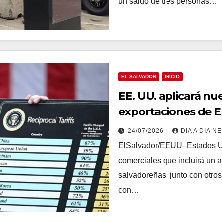
un saldo de tres personas…
EL SALVADOR
INICIO
EE. UU. aplicará nu
exportaciones de El
24/07/2026
DIA A DIA N
ElSalvador/EEUU–Estados U
comerciales que incluirá un a
salvadoreñas, junto con otros
con…