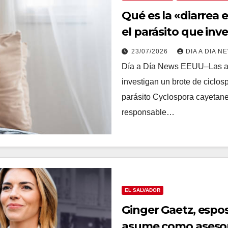
Qué es la «diarrea 
el parásito que inv
23/07/2026
DIA A DIA N
Día a Día News EEUU–Las au
investigan un brote de ciclosp
parásito Cyclospora cayetanen
responsable…
EL SALVADOR
Ginger Gaetz, espo
asume como asesora