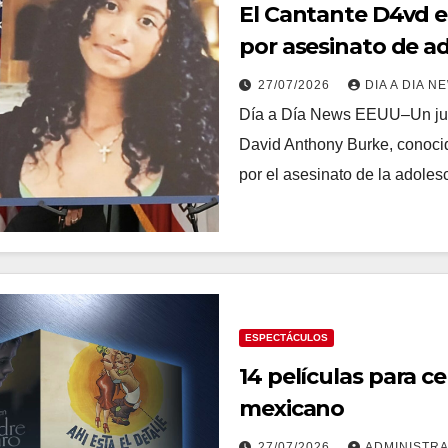
El Cantante D4vd e
por asesinato de a
27/07/2026
DIA A DIA N
Día a Día News EEUU–Un juez
David Anthony Burke, conocid
por el asesinato de la adol
ESPECTÁCULOS
14 películas para ce
mexicano
27/07/2026
ADMINISTR