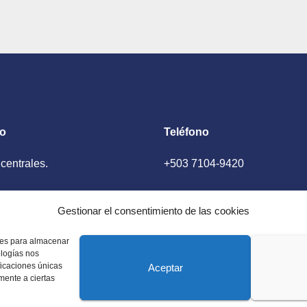
to
Teléfono
 centrales.
+503 7104-9420
ador, El Salvador
Gestionar el consentimiento de las cookies
kies para almacenar
ologías nos
ficaciones únicas
Aceptar
amente a ciertas
 Estados Unidos. Amplia