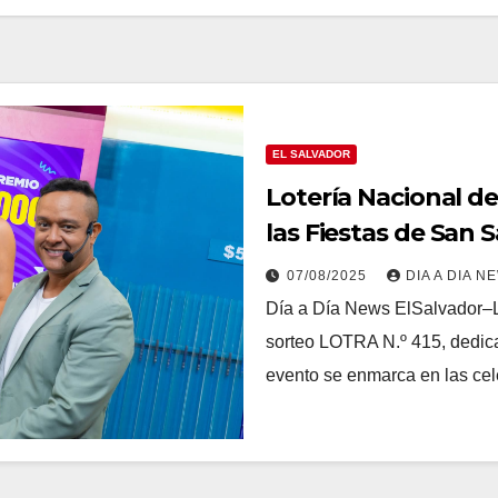
EL SALVADOR
Lotería Nacional de
las Fiestas de San 
07/08/2025
DIA A DIA N
Día a Día News ElSalvador–La
sorteo LOTRA N.º 415, dedica
evento se enmarca en las c