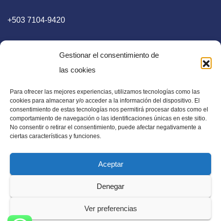
+503 7104-9420
Gestionar el consentimiento de
las cookies
Para ofrecer las mejores experiencias, utilizamos tecnologías como las
E-mail
cookies para almacenar y/o acceder a la información del dispositivo. El
consentimiento de estas tecnologías nos permitirá procesar datos como el
diaadia.redaccion@gmail.com
comportamiento de navegación o las identificaciones únicas en este sitio.
No consentir o retirar el consentimiento, puede afectar negativamente a
ciertas características y funciones.
Aceptar
Periódico Digital en El Salvador, Centroamérica y Estados
Denegar
Unidos. Amplia información verídica.
Ver preferencias