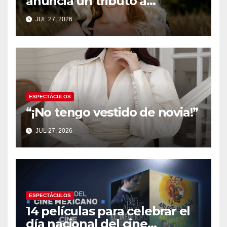
anuncia un tributo a
Colombia y aterrizará en
JUL 27, 2026
Medellín este Octubre
ESPECTÁCULOS
“¡No tengo vestido de novia!”
JUL 27, 2026
ESPECTÁCULOS
14 películas para celebrar el
día nacional del cine