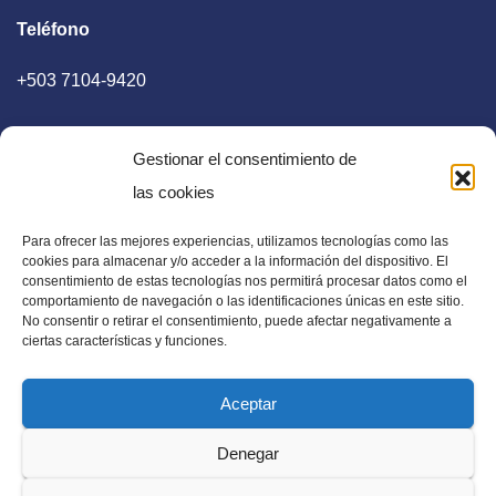
Teléfono
+503 7104-9420
Gestionar el consentimiento de
las cookies
Para ofrecer las mejores experiencias, utilizamos tecnologías como las
E-mail
cookies para almacenar y/o acceder a la información del dispositivo. El
consentimiento de estas tecnologías nos permitirá procesar datos como el
diaadia.redaccion@gmail.com
comportamiento de navegación o las identificaciones únicas en este sitio.
No consentir o retirar el consentimiento, puede afectar negativamente a
ciertas características y funciones.
Aceptar
Periódico Digital en El Salvador, Centroamérica y Estados
Denegar
Unidos. Amplia información verídica.