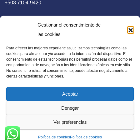
+503 7104-9420
Gestionar el consentimiento de
las cookies
Para ofrecer las mejores experiencias, utilizamos tecnologías como las
E-mail
cookies para almacenar y/o acceder a la información del dispositivo. El
consentimiento de estas tecnologías nos permitirá procesar datos como el
diaadia.redaccion@gmail.com
comportamiento de navegación o las identificaciones únicas en este sitio.
No consentir o retirar el consentimiento, puede afectar negativamente a
ciertas características y funciones.
Aceptar
Periódico Digital en El Salvador, Centroamérica y Estados
Denegar
Unidos. Amplia información verídica.
Ver preferencias
Política de cookies
Política de cookies