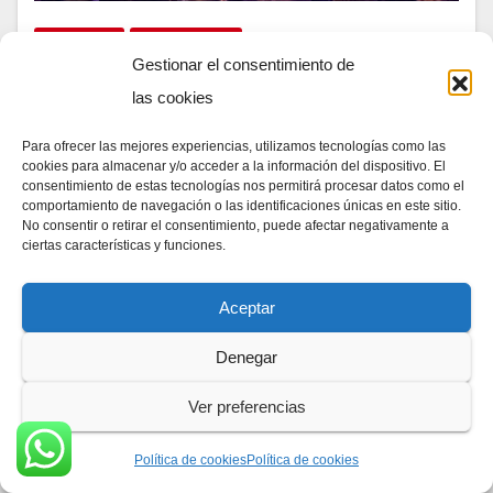
EL SALVADOR
ESTADOS UNIDOS
Gestionar el consentimiento de
Trump y Bukele destacan alianza
las cookies
durante el Desayuno Nacional de
Oración en Washington
Para ofrecer las mejores experiencias, utilizamos tecnologías como las
cookies para almacenar y/o acceder a la información del dispositivo. El
consentimiento de estas tecnologías nos permitirá procesar datos como el
06/02/2026
DIA A DIA NEWS
comportamiento de navegación o las identificaciones únicas en este sitio.
Día a Día News El presidente de Estados Unidos,
No consentir o retirar el consentimiento, puede afectar negativamente a
ciertas características y funciones.
Donald Trump, calificó al mandatario salvadoreño
Nayib Bukele como “uno de sus grandes aliados” y
Aceptar
“una de sus personas favoritas”, durante…
Denegar
Ver preferencias
Política de cookies
Política de cookies