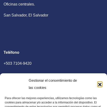
Oficinas centrales.
San Salvador, El Salvador
Teléfono
+503 7104-9420
Gestionar el consentimiento de
las cookies
Para ofrecer las mejores experiencias, utilizamos tecnologías como las
E-mail
cookies para almacenar y/o acceder a la información del dispositivo. El
consentimiento de estas tecnologías nos permitirá procesar datos como el