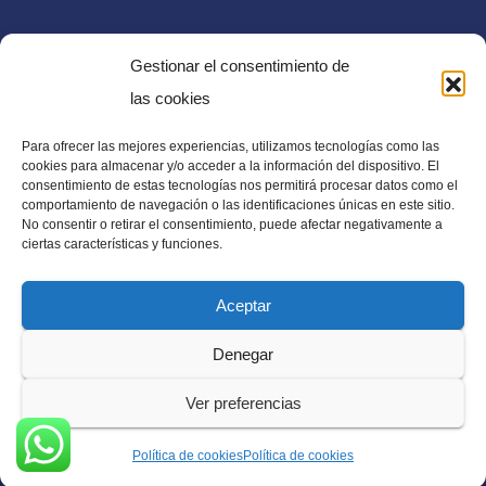
Gestionar el consentimiento de
las cookies
Para ofrecer las mejores experiencias, utilizamos tecnologías como las
E-mail
cookies para almacenar y/o acceder a la información del dispositivo. El
consentimiento de estas tecnologías nos permitirá procesar datos como el
diaadia.redaccion@gmail.com
comportamiento de navegación o las identificaciones únicas en este sitio.
No consentir o retirar el consentimiento, puede afectar negativamente a
ciertas características y funciones.
Aceptar
Periódico Digital en El Salvador, Centroamérica y Estados
Denegar
Unidos. Amplia información verídica.
Ver preferencias
Política de cookies
Política de cookies