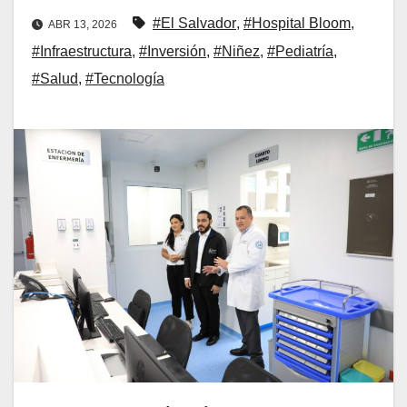
#El Salvador
,
#Hospital Bloom
,
ABR 13, 2026
#Infraestructura
,
#Inversión
,
#Niñez
,
#Pediatría
,
#Salud
,
#Tecnología