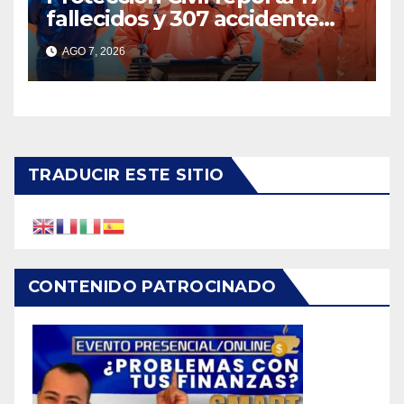
fallecidos y 307 accidente
durante vacaciones
AGO 7, 2026
agostinas
TRADUCIR ESTE SITIO
CONTENIDO PATROCINADO